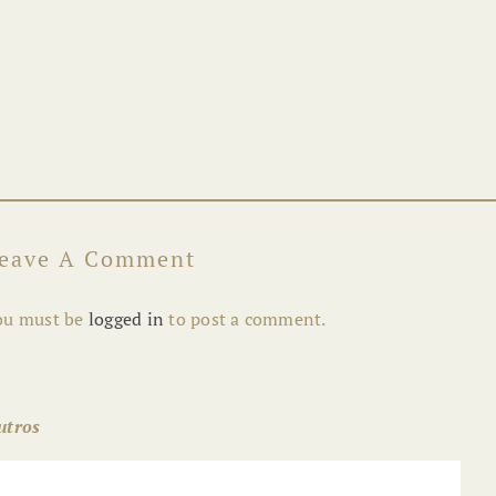
ADEGA PRIOR LUCAS FOI
PALCO DE ENCONTRO DOS
PROMOTORES DO COIMBRA
REGIÃO GASTRONÓMICA
eave A Comment
ou must be
logged in
to post a comment.
utros