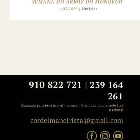
SEMANA DO ARROZ DO MONDEGO
11/03/2025
|
Notícias
910 822 721
|
239 164
261
Chamada para rede móvel nacional | Chamada para a rede fixa
nacional
cordelmaneirista@gmail.com