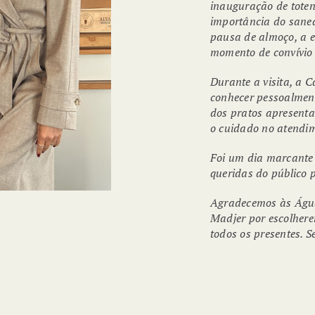
inauguração de toten
importância do sane
pausa de almoço, a e
momento de convívio
Durante a visita, a 
conhecer pessoalment
dos pratos apresenta
o cuidado no atendi
Foi um dia marcante 
queridas do público 
Agradecemos às Águas
Madjer por escolhere
todos os presentes.
RECEBEMOS O
TRAVELLER’S CHOICE
AWARDS 2024 NO