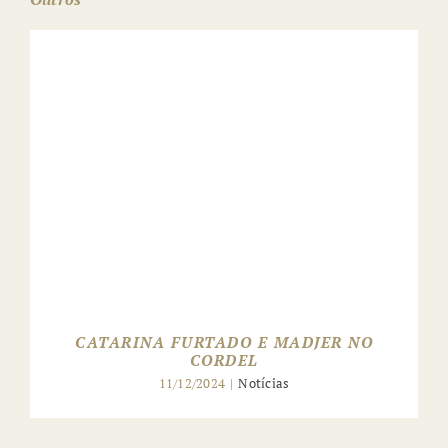
10 ANOS CORDEL: À
MESA COM… JOSELITO
CATARINA FURTADO E MADJER NO
LUCAS
CORDEL
11/12/2024
|
Notícias