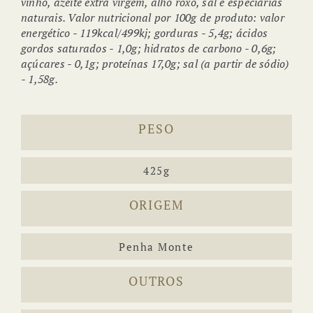
vinho, azeite extra virgem, alho roxo, sal e especiarias
naturais. Valor nutricional por 100g de produto: valor
energético - 119kcal/499kj; gorduras - 5,4g; ácidos
gordos saturados - 1,0g; hidratos de carbono - 0,6g;
açúcares - 0,1g; proteínas 17,0g; sal (a partir de sódio)
- 1,58g.
PESO
425g
ORIGEM
Penha Monte
OUTROS