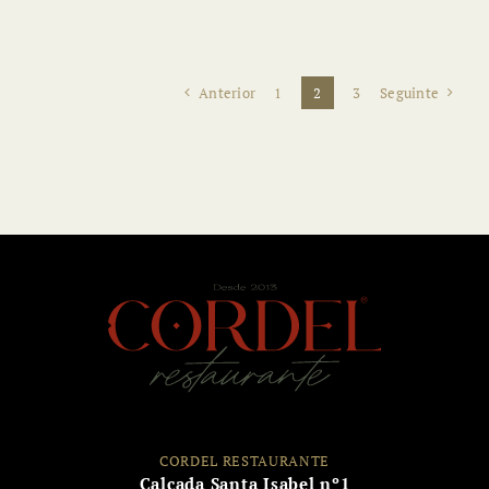
Com contorno ondulado e padrão azul com animais.
Anterior
1
2
3
Seguinte
CORDEL RESTAURANTE
Calçada Santa Isabel nº1